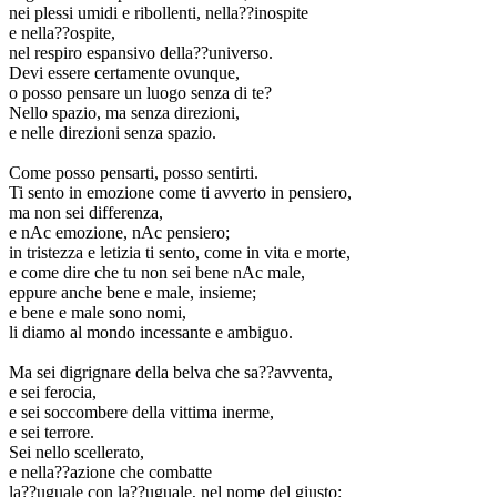
nei plessi umidi e ribollenti, nella??inospite
e nella??ospite,
nel respiro espansivo della??universo.
Devi essere certamente ovunque,
o posso pensare un luogo senza di te?
Nello spazio, ma senza direzioni,
e nelle direzioni senza spazio.
Come posso pensarti, posso sentirti.
Ti sento in emozione come ti avverto in pensiero,
ma non sei differenza,
e nAc emozione, nAc pensiero;
in tristezza e letizia ti sento, come in vita e morte,
e come dire che tu non sei bene nAc male,
eppure anche bene e male, insieme;
e bene e male sono nomi,
li diamo al mondo incessante e ambiguo.
Ma sei digrignare della belva che sa??avventa,
e sei ferocia,
e sei soccombere della vittima inerme,
e sei terrore.
Sei nello scellerato,
e nella??azione che combatte
la??uguale con la??uguale, nel nome del giusto: