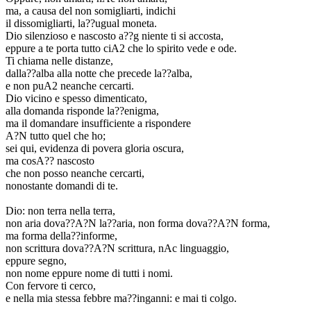
ma, a causa del non somigliarti, indichi
il dissomigliarti, la??ugual moneta.
Dio silenzioso e nascosto a??g niente ti si accosta,
eppure a te porta tutto ciA2 che lo spirito vede e ode.
Ti chiama nelle distanze,
dalla??alba alla notte che precede la??alba,
e non puA2 neanche cercarti.
Dio vicino e spesso dimenticato,
alla domanda risponde la??enigma,
ma il domandare insufficiente a rispondere
A?N tutto quel che ho;
sei qui, evidenza di povera gloria oscura,
ma cosA?? nascosto
che non posso neanche cercarti,
nonostante domandi di te.
Dio: non terra nella terra,
non aria dova??A?N la??aria, non forma dova??A?N forma,
ma forma della??informe,
non scrittura dova??A?N scrittura, nAc linguaggio,
eppure segno,
non nome eppure nome di tutti i nomi.
Con fervore ti cerco,
e nella mia stessa febbre ma??inganni: e mai ti colgo.