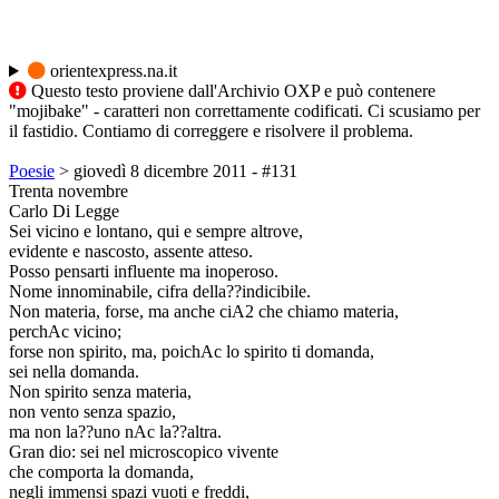
orientexpress.na.it
Questo testo proviene dall'Archivio OXP e può contenere
"mojibake" - caratteri non correttamente codificati. Ci scusiamo per
il fastidio. Contiamo di correggere e risolvere il problema.
Poesie
> giovedì 8 dicembre 2011 - #131
Trenta novembre
Carlo Di Legge
Sei vicino e lontano, qui e sempre altrove,
evidente e nascosto, assente atteso.
Posso pensarti influente ma inoperoso.
Nome innominabile, cifra della??indicibile.
Non materia, forse, ma anche ciA2 che chiamo materia,
perchAc vicino;
forse non spirito, ma, poichAc lo spirito ti domanda,
sei nella domanda.
Non spirito senza materia,
non vento senza spazio,
ma non la??uno nAc la??altra.
Gran dio: sei nel microscopico vivente
che comporta la domanda,
negli immensi spazi vuoti e freddi,