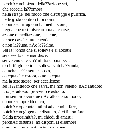
perchAc nel pieno della??azione sei,
che scaccia la??ombra,
nella strage, nel fuoco che distrugge e purifica,
nelle grida contro i tuoi nomi,
eppure sei rifugio nella meditazione,
tregua che restituisce ombra alle cose,
azione e meditazione, insieme,
veloce cavalcatura e tenda,
e non la??una, nAc la??altra.
Sei la??onda che si solleva e si abbatte,
sei deserto che inaridisce,
sei veleno che sa??infiltra e paralizza;
e sei rifugio certo al sollevarsi della??onda,
o anche la??essere esposto,
o acqua che ristora, o non acqua,
ma la sete stessa, per eccellenza;
sei la??antidoto che salva, ma non veleno, nAc antidoto.
Dio paradosso, provvido e astratto,
non sempre ovunque nAc allo stesso modo,
eppure sempre identico,
poichAc operante, intimi ad alcuni il fare,
poichAc negligente e distratto, dici il non fare.
Calda prossimitA?, mi chiedi di amarti;
perchAc distanza, mi disponi al disamore.
Oppure, non amarti, nAc non amarti,