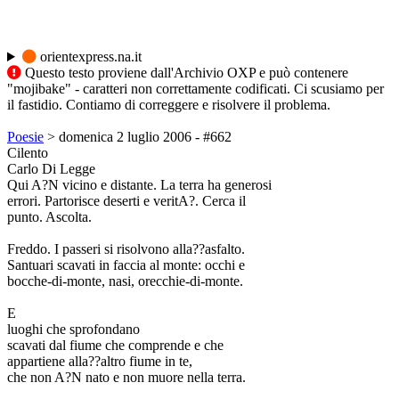
orientexpress.na.it
Questo testo proviene dall'Archivio OXP e può contenere
"mojibake" - caratteri non correttamente codificati. Ci scusiamo per
il fastidio. Contiamo di correggere e risolvere il problema.
Poesie
> domenica 2 luglio 2006 - #662
Cilento
Carlo Di Legge
Qui A?N vicino e distante. La terra ha generosi
errori. Partorisce deserti e veritA?. Cerca il
punto. Ascolta.
Freddo. I passeri si risolvono alla??asfalto.
Santuari scavati in faccia al monte: occhi e
bocche-di-monte, nasi, orecchie-di-monte.
E
luoghi che sprofondano
scavati dal fiume che comprende e che
appartiene alla??altro fiume in te,
che non A?N nato e non muore nella terra.