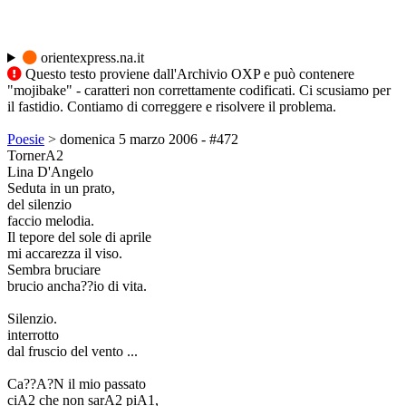
orientexpress.na.it
Questo testo proviene dall'Archivio OXP e può contenere
"mojibake" - caratteri non correttamente codificati. Ci scusiamo per
il fastidio. Contiamo di correggere e risolvere il problema.
Poesie
> domenica 5 marzo 2006 - #472
TornerA2
Lina D'Angelo
Seduta in un prato,
del silenzio
faccio melodia.
Il tepore del sole di aprile
mi accarezza il viso.
Sembra bruciare
brucio ancha??io di vita.
Silenzio.
interrotto
dal fruscio del vento ...
Ca??A?N il mio passato
ciA2 che non sarA2 piA1,