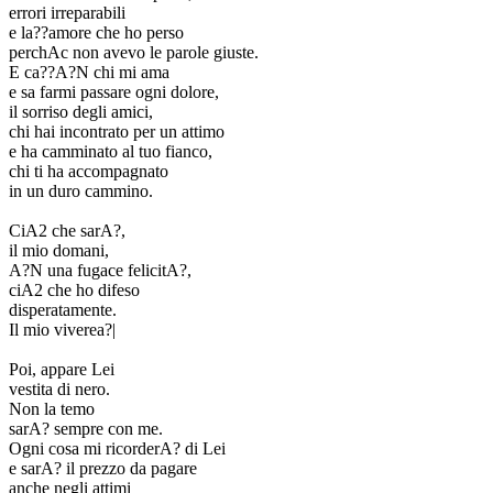
errori irreparabili
e la??amore che ho perso
perchAc non avevo le parole giuste.
E ca??A?N chi mi ama
e sa farmi passare ogni dolore,
il sorriso degli amici,
chi hai incontrato per un attimo
e ha camminato al tuo fianco,
chi ti ha accompagnato
in un duro cammino.
CiA2 che sarA?,
il mio domani,
A?N una fugace felicitA?,
ciA2 che ho difeso
disperatamente.
Il mio viverea?|
Poi, appare Lei
vestita di nero.
Non la temo
sarA? sempre con me.
Ogni cosa mi ricorderA? di Lei
e sarA? il prezzo da pagare
anche negli attimi