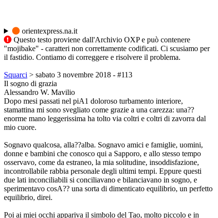
orientexpress.na.it
Questo testo proviene dall'Archivio OXP e può contenere
"mojibake" - caratteri non correttamente codificati. Ci scusiamo per
il fastidio. Contiamo di correggere e risolvere il problema.
Squarci
> sabato 3 novembre 2018 - #113
Il sogno di grazia
Alessandro W. Mavilio
Dopo mesi passati nel piA1 doloroso turbamento interiore,
stamattina mi sono svegliato come grazie a una carezza: una??
enorme mano leggerissima ha tolto via coltri e coltri di zavorra dal
mio cuore.
Sognavo qualcosa, alla??alba. Sognavo amici e famiglie, uomini,
donne e bambini che conosco qui a Sapporo, e allo stesso tempo
osservavo, come da estraneo, la mia solitudine, insoddisfazione,
incontrollabile rabbia personale degli ultimi tempi. Eppure questi
due lati inconciliabili si conciliavano e bilanciavano in sogno, e
sperimentavo cosA?? una sorta di dimenticato equilibrio, un perfetto
equilibrio, direi.
Poi ai miei occhi appariva il simbolo del Tao, molto piccolo e in