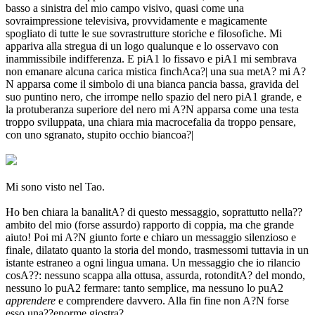
basso a sinistra del mio campo visivo, quasi come una
sovraimpressione televisiva, provvidamente e magicamente
spogliato di tutte le sue sovrastrutture storiche e filosofiche. Mi
appariva alla stregua di un logo qualunque e lo osservavo con
inammissibile indifferenza. E piA1 lo fissavo e piA1 mi sembrava
non emanare alcuna carica mistica finchAca?| una sua metA? mi A?
N apparsa come il simbolo di una bianca pancia bassa, gravida del
suo puntino nero, che irrompe nello spazio del nero piA1 grande, e
la protuberanza superiore del nero mi A?N apparsa come una testa
troppo sviluppata, una chiara mia macrocefalia da troppo pensare,
con uno sgranato, stupito occhio biancoa?|
Mi sono visto nel Tao.
Ho ben chiara la banalitA? di questo messaggio, soprattutto nella??
ambito del mio (forse assurdo) rapporto di coppia, ma che grande
aiuto! Poi mi A?N giunto forte e chiaro un messaggio silenzioso e
finale, dilatato quanto la storia del mondo, trasmessomi tuttavia in un
istante estraneo a ogni lingua umana. Un messaggio che io rilancio
cosA??: nessuno scappa alla ottusa, assurda, rotonditA? del mondo,
nessuno lo puA2 fermare: tanto semplice, ma nessuno lo puA2
apprendere
e comprendere davvero. Alla fin fine non A?N forse
esso una??enorme giostra?