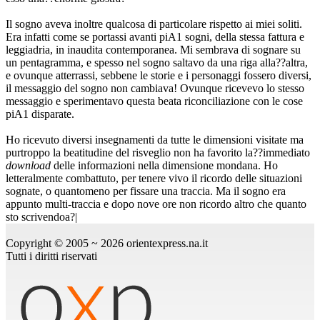
Il sogno aveva inoltre qualcosa di particolare rispetto ai miei soliti.
Era infatti come se portassi avanti piA1 sogni, della stessa fattura e
leggiadria, in inaudita contemporanea. Mi sembrava di sognare su
un pentagramma, e spesso nel sogno saltavo da una riga alla??altra,
e ovunque atterrassi, sebbene le storie e i personaggi fossero diversi,
il messaggio del sogno non cambiava! Ovunque ricevevo lo stesso
messaggio e sperimentavo questa beata riconciliazione con le cose
piA1 disparate.
Ho ricevuto diversi insegnamenti da tutte le dimensioni visitate ma
purtroppo la beatitudine del risveglio non ha favorito la??immediato
download
delle informazioni nella dimensione mondana. Ho
letteralmente combattuto, per tenere vivo il ricordo delle situazioni
sognate, o quantomeno per fissare una traccia. Ma il sogno era
appunto multi-traccia e dopo nove ore non ricordo altro che quanto
sto scrivendoa?|
Copyright © 2005 ~ 2026 orientexpress.na.it
Tutti i diritti riservati