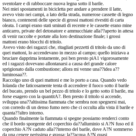
sventolare e di rabboccare nuova legna sotto il barile.
Nei miei spostamenti in bicicletta per andare a prendere il latte,
avevo visto nei campi, a lato della strada, numerose cassette di legno
bianco, contenenti delle specie di grossi mattoni rivestiti di carta
oleata. I campi erano stati sminati di recente e le cassette erano mine
anticarro, private del detonatore e ammucchiate alla??aperto in attesa
di venir raccolte e portate alla loro destinazione finale; i grossi
mattoni erano blocchi di tritolo.
Avevo visto dei ragazzi che, ritagliati pezzetti di tritolo da uno di
quei mattoni, lo accendevano in mezzo al campo; quello iniziava a
bruciare dapprima lentamente, poi ben presto piA1 vigorosamente
ed i ragazzi dovevano allontanarsi a causa del grande calore
sprigionato dalla combustione; allora mi venne una??idea a??
luminosaa??.
Raccolgo uno di quei mattoni e me lo porto a casa. Quando vedo
Iolanda che faticosamente tenta di accendere il fuoco sotto il barile
del bucato, prendo un bel pezzo di tritolo e lo getto sotto il barile, ma
forse esagero con la quantitA?. Ben presto il tritolo si accende,
sviluppa una??altissima fiammata che sembra non spegnersi mai,
con corredo di un denso fumo nero che ci occulta alla vista il barile e
quanta??altro intorno.
Quando finalmente la fiammata si spegne possiamo renderci conto
che il bordo sporgente del coperchio da??alluminio si A?N fuso ed il
coperchio A?N caduto alla??interno del barile, dove A?N sommerso
da una cenere nerissima e grassa; la??acqua A?N quasi