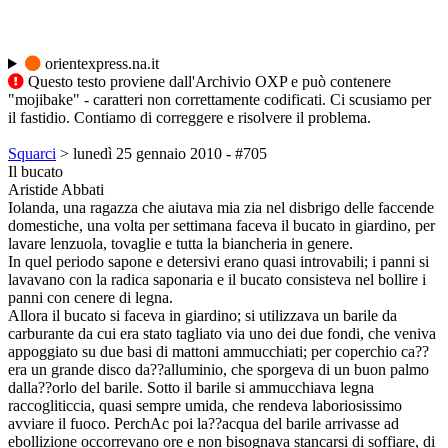
orientexpress.na.it
Questo testo proviene dall'Archivio OXP e può contenere
"mojibake" - caratteri non correttamente codificati. Ci scusiamo per
il fastidio. Contiamo di correggere e risolvere il problema.
Squarci
> lunedì 25 gennaio 2010 - #705
Il bucato
Aristide Abbati
Iolanda, una ragazza che aiutava mia zia nel disbrigo delle faccende
domestiche, una volta per settimana faceva il bucato in giardino, per
lavare lenzuola, tovaglie e tutta la biancheria in genere.
In quel periodo sapone e detersivi erano quasi introvabili; i panni si
lavavano con la radica saponaria e il bucato consisteva nel bollire i
panni con cenere di legna.
Allora il bucato si faceva in giardino; si utilizzava un barile da
carburante da cui era stato tagliato via uno dei due fondi, che veniva
appoggiato su due basi di mattoni ammucchiati; per coperchio ca??
era un grande disco da??alluminio, che sporgeva di un buon palmo
dalla??orlo del barile. Sotto il barile si ammucchiava legna
raccogliticcia, quasi sempre umida, che rendeva laboriosissimo
avviare il fuoco. PerchAc poi la??acqua del barile arrivasse ad
ebollizione occorrevano ore e non bisognava stancarsi di soffiare, di