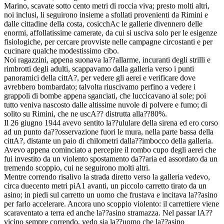
Marino, scavate sotto cento metri di roccia viva; presto molti altri,
noi inclusi, li seguirono insieme a sfollati provenienti da Rimini e
dalle cittadine della costa, cosicchAc le gallerie divennero delle
enormi, affollatissime camerate, da cui si usciva solo per le esigenze
fisiologiche, per cercare provviste nelle campagne circostanti e per
cucinare qualche modestissimo cibo.
Noi ragazzini, appena suonava la??allarme, incuranti degli strilli e
rimbrotti degli adulti, scappavamo dalla galleria verso i punti
panoramici della cittA?, per vedere gli aerei e verificare dove
avrebbero bombardato; talvolta riuscivamo perfino a vedere i
grappoli di bombe appena sganciati, che luccicavano al sole; poi
tutto veniva nascosto dalle altissime nuvole di polvere e fumo; di
solito su Rimini, che ne uscA?? distrutta alla??80%.
Il 26 giugno 1944 avevo sentito la??ululare della sirena ed ero corso
ad un punto da??osservazione fuori le mura, nella parte bassa della
cittA?, distante un paio di chilometri dalla??imbocco della galleria.
Avevo appena cominciato a percepire il rombo cupo degli aerei che
fui investito da un violento spostamento da??aria ed assordato da un
tremendo scoppio, cui ne seguirono molti altri.
Mentre correndo risalivo la strada diretto verso la galleria vedevo,
circa duecento metri piA1 avanti, un piccolo carretto tirato da un
asino; in piedi sul carretto un uomo che frustava e incitava la??asino
per farlo accelerare. Ancora uno scoppio violento: il carrettiere viene
scaraventato a terra ed anche la??asino stramazza. Nel passar lA??
vicino sempre correndo, vedo sia la??uomo che la??asino