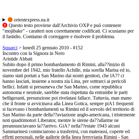
orientexpress.na.it
Questo testo proviene dall'Archivio OXP e può contenere
"mojibake" - caratteri non correttamente codificati. Ci scusiamo per
il fastidio. Contiamo di correggere e risolvere il problema.
Squarci
> lunedì 25 gennaio 2010 - #152
Incontro con la Signora in Nero
Aristide Abbati
Subito dopo il primo bombardamento di Rimini, alla??inizio di
novembre del 1942, mio fratello Achille, mia sorella Marisa ed io,
siamo stati portati a San Marino dai nostri genitori, che lA?? ci
hanno lasciati, insieme a nostra zia Lina, per sottrarci ai pericoli
bellici. Infatti si presumeva che San Marino, come repubblica
autonoma e neutrale, sarebbe stata rispettata da entrambe le parti
belligeranti, presunzione poi rivelatasi fallace. Tuttavia, man mano
che il fronte si avvicinava alla Linea Gotica, sempre piA1 frequenti
si facevano i bombardamenti su Rimini ed il sorvolo del territorio di
San Marino da parte della??aviazione anglo-americana, i tristemente
noti quadrimotori Liberator, mentre le sirene da??allarme ne
preannunciavano la??arrivo. GiA? nella??estate 1943 alcuni
Sammarinesi cominciarono a trasferirsi, con materassi, coperte ed
effetti personali, nelle gallerie della linea ferroviaria Rimini - San