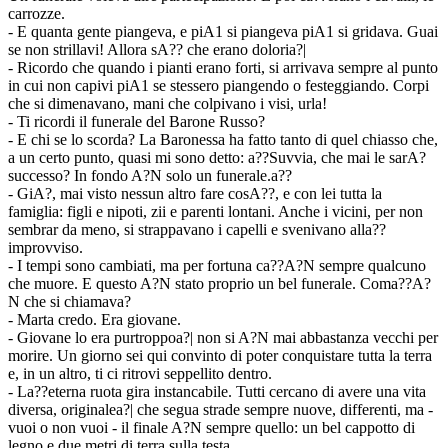
carrozze.
- E quanta gente piangeva, e piA1 si piangeva piA1 si gridava. Guai
se non strillavi! Allora sA?? che erano doloria?|
- Ricordo che quando i pianti erano forti, si arrivava sempre al punto
in cui non capivi piA1 se stessero piangendo o festeggiando. Corpi
che si dimenavano, mani che colpivano i visi, urla!
- Ti ricordi il funerale del Barone Russo?
- E chi se lo scorda? La Baronessa ha fatto tanto di quel chiasso che,
a un certo punto, quasi mi sono detto: a??Suvvia, che mai le sarA?
successo? In fondo A?N solo un funerale.a??
- GiA?, mai visto nessun altro fare cosA??, e con lei tutta la
famiglia: figli e nipoti, zii e parenti lontani. Anche i vicini, per non
sembrar da meno, si strappavano i capelli e svenivano alla??
improvviso.
- I tempi sono cambiati, ma per fortuna ca??A?N sempre qualcuno
che muore. E questo A?N stato proprio un bel funerale. Coma??A?
N che si chiamava?
- Marta credo. Era giovane.
- Giovane lo era purtroppoa?| non si A?N mai abbastanza vecchi per
morire. Un giorno sei qui convinto di poter conquistare tutta la terra
e, in un altro, ti ci ritrovi seppellito dentro.
- La??eterna ruota gira instancabile. Tutti cercano di avere una vita
diversa, originalea?| che segua strade sempre nuove, differenti, ma -
vuoi o non vuoi - il finale A?N sempre quello: un bel cappotto di
legno e due metri di terra sulla testa.