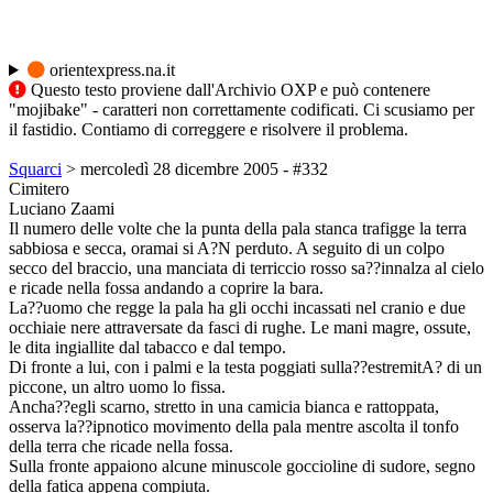
orientexpress.na.it
Questo testo proviene dall'Archivio OXP e può contenere
"mojibake" - caratteri non correttamente codificati. Ci scusiamo per
il fastidio. Contiamo di correggere e risolvere il problema.
Squarci
> mercoledì 28 dicembre 2005 - #332
Cimitero
Luciano Zaami
Il numero delle volte che la punta della pala stanca trafigge la terra
sabbiosa e secca, oramai si A?N perduto. A seguito di un colpo
secco del braccio, una manciata di terriccio rosso sa??innalza al cielo
e ricade nella fossa andando a coprire la bara.
La??uomo che regge la pala ha gli occhi incassati nel cranio e due
occhiaie nere attraversate da fasci di rughe. Le mani magre, ossute,
le dita ingiallite dal tabacco e dal tempo.
Di fronte a lui, con i palmi e la testa poggiati sulla??estremitA? di un
piccone, un altro uomo lo fissa.
Ancha??egli scarno, stretto in una camicia bianca e rattoppata,
osserva la??ipnotico movimento della pala mentre ascolta il tonfo
della terra che ricade nella fossa.
Sulla fronte appaiono alcune minuscole goccioline di sudore, segno
della fatica appena compiuta.