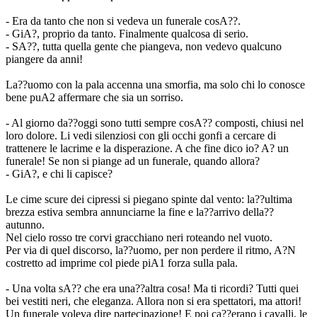
- Era da tanto che non si vedeva un funerale cosA??.
- GiA?, proprio da tanto. Finalmente qualcosa di serio.
- SA??, tutta quella gente che piangeva, non vedevo qualcuno
piangere da anni!
La??uomo con la pala accenna una smorfia, ma solo chi lo conosce
bene puA2 affermare che sia un sorriso.
- Al giorno da??oggi sono tutti sempre cosA?? composti, chiusi nel
loro dolore. Li vedi silenziosi con gli occhi gonfi a cercare di
trattenere le lacrime e la disperazione. A che fine dico io? A? un
funerale! Se non si piange ad un funerale, quando allora?
- GiA?, e chi li capisce?
Le cime scure dei cipressi si piegano spinte dal vento: la??ultima
brezza estiva sembra annunciarne la fine e la??arrivo della??
autunno.
Nel cielo rosso tre corvi gracchiano neri roteando nel vuoto.
Per via di quel discorso, la??uomo, per non perdere il ritmo, A?N
costretto ad imprime col piede piA1 forza sulla pala.
- Una volta sA?? che era una??altra cosa! Ma ti ricordi? Tutti quei
bei vestiti neri, che eleganza. Allora non si era spettatori, ma attori!
Un funerale voleva dire partecipazione! E poi ca??erano i cavalli, le