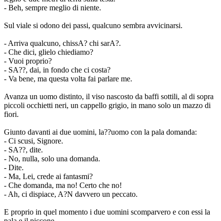
- Beh, sempre meglio di niente.
Sul viale si odono dei passi, qualcuno sembra avvicinarsi.
- Arriva qualcuno, chissA? chi sarA?.
- Che dici, glielo chiediamo?
- Vuoi proprio?
- SA??, dai, in fondo che ci costa?
- Va bene, ma questa volta fai parlare me.
Avanza un uomo distinto, il viso nascosto da baffi sottili, al di sopra
piccoli occhietti neri, un cappello grigio, in mano solo un mazzo di
fiori.
Giunto davanti ai due uomini, la??uomo con la pala domanda:
- Ci scusi, Signore.
- SA??, dite.
- No, nulla, solo una domanda.
- Dite.
- Ma, Lei, crede ai fantasmi?
- Che domanda, ma no! Certo che no!
- Ah, ci dispiace, A?N davvero un peccato.
E proprio in quel momento i due uomini scomparvero e con essi la
pala e il piccone.