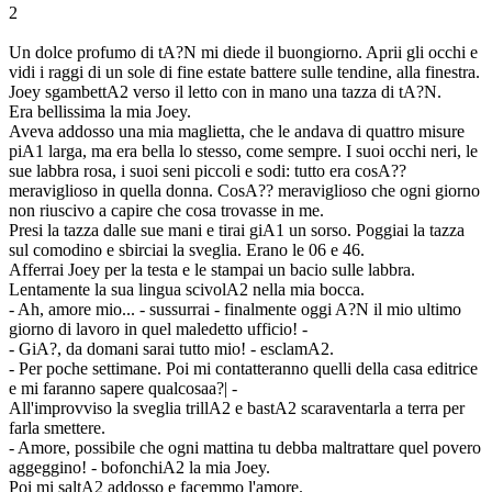
2
Un dolce profumo di tA?N mi diede il buongiorno. Aprii gli occhi e
vidi i raggi di un sole di fine estate battere sulle tendine, alla finestra.
Joey sgambettA2 verso il letto con in mano una tazza di tA?N.
Era bellissima la mia Joey.
Aveva addosso una mia maglietta, che le andava di quattro misure
piA1 larga, ma era bella lo stesso, come sempre. I suoi occhi neri, le
sue labbra rosa, i suoi seni piccoli e sodi: tutto era cosA??
meraviglioso in quella donna. CosA?? meraviglioso che ogni giorno
non riuscivo a capire che cosa trovasse in me.
Presi la tazza dalle sue mani e tirai giA1 un sorso. Poggiai la tazza
sul comodino e sbirciai la sveglia. Erano le 06 e 46.
Afferrai Joey per la testa e le stampai un bacio sulle labbra.
Lentamente la sua lingua scivolA2 nella mia bocca.
- Ah, amore mio... - sussurrai - finalmente oggi A?N il mio ultimo
giorno di lavoro in quel maledetto ufficio! -
- GiA?, da domani sarai tutto mio! - esclamA2.
- Per poche settimane. Poi mi contatteranno quelli della casa editrice
e mi faranno sapere qualcosaa?| -
All'improvviso la sveglia trillA2 e bastA2 scaraventarla a terra per
farla smettere.
- Amore, possibile che ogni mattina tu debba maltrattare quel povero
aggeggino! - bofonchiA2 la mia Joey.
Poi mi saltA2 addosso e facemmo l'amore.