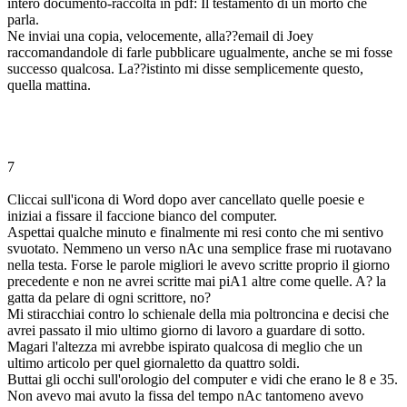
intero documento-raccolta in pdf: Il testamento di un morto che
parla.
Ne inviai una copia, velocemente, alla??email di Joey
raccomandandole di farle pubblicare ugualmente, anche se mi fosse
successo qualcosa. La??istinto mi disse semplicemente questo,
quella mattina.
7
Cliccai sull'icona di Word dopo aver cancellato quelle poesie e
iniziai a fissare il faccione bianco del computer.
Aspettai qualche minuto e finalmente mi resi conto che mi sentivo
svuotato. Nemmeno un verso nAc una semplice frase mi ruotavano
nella testa. Forse le parole migliori le avevo scritte proprio il giorno
precedente e non ne avrei scritte mai piA1 altre come quelle. A? la
gatta da pelare di ogni scrittore, no?
Mi stiracchiai contro lo schienale della mia poltroncina e decisi che
avrei passato il mio ultimo giorno di lavoro a guardare di sotto.
Magari l'altezza mi avrebbe ispirato qualcosa di meglio che un
ultimo articolo per quel giornaletto da quattro soldi.
Buttai gli occhi sull'orologio del computer e vidi che erano le 8 e 35.
Non avevo mai avuto la fissa del tempo nAc tantomeno avevo