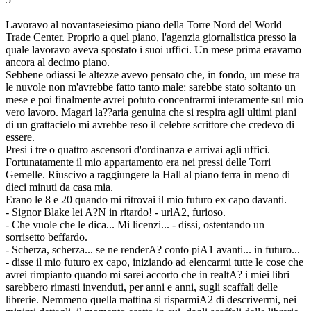
Lavoravo al novantaseiesimo piano della Torre Nord del World
Trade Center. Proprio a quel piano, l'agenzia giornalistica presso la
quale lavoravo aveva spostato i suoi uffici. Un mese prima eravamo
ancora al decimo piano.
Sebbene odiassi le altezze avevo pensato che, in fondo, un mese tra
le nuvole non m'avrebbe fatto tanto male: sarebbe stato soltanto un
mese e poi finalmente avrei potuto concentrarmi interamente sul mio
vero lavoro. Magari la??aria genuina che si respira agli ultimi piani
di un grattacielo mi avrebbe reso il celebre scrittore che credevo di
essere.
Presi i tre o quattro ascensori d'ordinanza e arrivai agli uffici.
Fortunatamente il mio appartamento era nei pressi delle Torri
Gemelle. Riuscivo a raggiungere la Hall al piano terra in meno di
dieci minuti da casa mia.
Erano le 8 e 20 quando mi ritrovai il mio futuro ex capo davanti.
- Signor Blake lei A?N in ritardo! - urlA2, furioso.
- Che vuole che le dica... Mi licenzi... - dissi, ostentando un
sorrisetto beffardo.
- Scherza, scherza... se ne renderA? conto piA1 avanti... in futuro...
- disse il mio futuro ex capo, iniziando ad elencarmi tutte le cose che
avrei rimpianto quando mi sarei accorto che in realtA? i miei libri
sarebbero rimasti invenduti, per anni e anni, sugli scaffali delle
librerie. Nemmeno quella mattina si risparmiA2 di descrivermi, nei