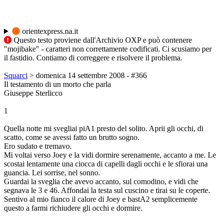
orientexpress.na.it
Questo testo proviene dall'Archivio OXP e può contenere
"mojibake" - caratteri non correttamente codificati. Ci scusiamo per
il fastidio. Contiamo di correggere e risolvere il problema.
Squarci
> domenica 14 settembre 2008 - #366
Il testamento di un morto che parla
Giuseppe Sterlicco
1
Quella notte mi svegliai piA1 presto del solito. Aprii gli occhi, di
scatto, come se avessi fatto un brutto sogno.
Ero sudato e tremavo.
Mi voltai verso Joey e la vidi dormire serenamente, accanto a me. Le
scostai lentamente una ciocca di capelli dagli occhi e le sfiorai una
guancia. Lei sorrise, nel sonno.
Guardai la sveglia che avevo accanto, sul comodino, e vidi che
segnava le 3 e 46. Affondai la testa sul cuscino e tirai su le coperte.
Sentivo al mio fianco il calore di Joey e bastA2 semplicemente
questo a farmi richiudere gli occhi e dormire.