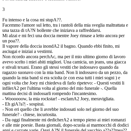
3
Fu intenso e la cosa mi stupA??.
Facemmo l'amore sul letto, tra i rantoli della mia sveglia maltrattata e
una tazza di tA?N bollente che iniziava a raffreddarsi.
Mi alzai e mi feci una doccia mentre Joey rimase a letto ancora per
un poa??.
Il vapore della doccia inondA2 il bagno. Quando ebbi finito, mi
asciugai e iniziai a vestirmi.
Non ricordo ancora perchAc, ma per il mio ultimo giorno di lavoro
avevo scelto i miei abiti migliori. Una camicia, un jeans, una giacca
e stivali texani. Erano gli stessi vestiti che indossavo quando da
ragazzo suonavo con la mia band. Non li indossavo da un pezzo, da
quando la mia band si era sciolta (e con essa tutti i miei sogni ) e
ogni volta che Joey mi chiedeva di farlo ripetevo: - Questi vestiti li
infilerA2 per l'ultima volta al giorno del mio funerale -. Quella
mattina decisi di indossarli rompendo l'incantesimo.
- Woooooow, la mia rockstar! - esclamA2 Joey, meravigliata.
- Eh giA?a?| - sospirai.
- Non eri quello che li avrebbe indossati solo nel giorno del suo
funerale? - chiese, incuriosita.
- Da oggi finalmente mi dedicherA2 a tempo pieno ai miei romanzi
e alle mie poesie. Basta giornali, dopo-scuola ai marmocchi di dodici
anni e cazzate varie. Oggi A?N il funerale del vecchio a??a??mea??