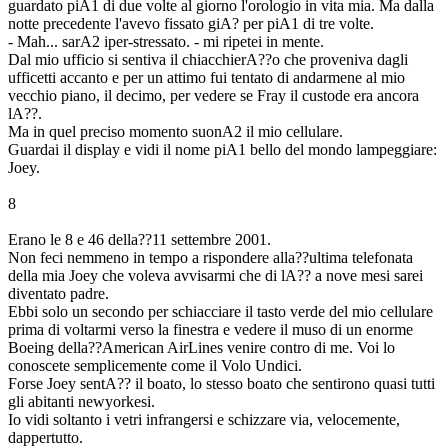
guardato piA1 di due volte al giorno l'orologio in vita mia. Ma dalla
notte precedente l'avevo fissato giA? per piA1 di tre volte.
- Mah... sarA2 iper-stressato. - mi ripetei in mente.
Dal mio ufficio si sentiva il chiacchierA??o che proveniva dagli
ufficetti accanto e per un attimo fui tentato di andarmene al mio
vecchio piano, il decimo, per vedere se Fray il custode era ancora
lA??.
Ma in quel preciso momento suonA2 il mio cellulare.
Guardai il display e vidi il nome piA1 bello del mondo lampeggiare:
Joey.
8
Erano le 8 e 46 della??11 settembre 2001.
Non feci nemmeno in tempo a rispondere alla??ultima telefonata
della mia Joey che voleva avvisarmi che di lA?? a nove mesi sarei
diventato padre.
Ebbi solo un secondo per schiacciare il tasto verde del mio cellulare
prima di voltarmi verso la finestra e vedere il muso di un enorme
Boeing della??American AirLines venire contro di me. Voi lo
conoscete semplicemente come il Volo Undici.
Forse Joey sentA?? il boato, lo stesso boato che sentirono quasi tutti
gli abitanti newyorkesi.
Io vidi soltanto i vetri infrangersi e schizzare via, velocemente,
dappertutto.