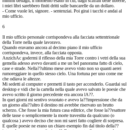
minimi dettagli, il momento esatto in cui, dagli scaffali delle librerie,
i miei libri sarebbero finiti dritti sulle bancarelle da un dollaro.
- Come vuole lei, signore. - sentenziai. Poi girai i tacchi e andai al
mio ufficio.
6
Il mio ufficio personale corrispondeva alla facciata settentrionale
della Torre nella quale lavoravo.
Quando eravamo ancora al decimo piano il mio ufficio
corrispondeva, invece, alla facciata opposta.
AnzichAc godermi il riflesso della mia Torre contro i vetri della sua
gemella adesso avevo davanti a me un bel panorama fatto di cielo,
case e strade. Nella??ultimo mese avevo visto non so quanti aerei
rumoreggiare in quello stesso cielo. Una fortuna per uno come me
che odiava le altezze.
Mi sedetti al computer e premetti il tasto per accenderlo. Guardai sul
desktop e vidi che la cartella nella quale avevo salvato le poesie che
avevo scritto il giorno precedente era ancora lA??.
In quei giorni mi sentivo svuotato e avevo la??impressione che da
un giorno alla??altro il destino mi avrebbe riservato un brutto
scherzo. Che fosse la mia futura casa editrice, che fosse la??esattore
delle tasse o semplicemente la morte travestita da qualcuno (o
qualcosa ) avevo deciso che non mi sarei fatto cogliere di sorpresa.
E quelle poesie ne erano un chiaro esempio fin dal titolo della??