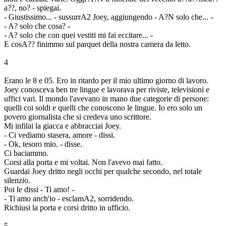
a??, no? - spiegai.
- Giustissimo... - sussurrA2 Joey, aggiungendo - A?N solo che... -
- A? solo che cosa? -
- A? solo che con quei vestiti mi fai eccitare... -
E cosA?? finimmo sul parquet della nostra camera da letto.
4
Erano le 8 e 05. Ero in ritardo per il mio ultimo giorno di lavoro.
Joey conosceva ben tre lingue e lavorava per riviste, televisioni e
uffici vari. Il mondo l'avevano in mano due categorie di persone:
quelli coi soldi e quelli che conoscono le lingue. Io ero solo un
povero giornalista che si credeva uno scrittore.
Mi infilai la giacca e abbracciai Joey.
- Ci vediamo stasera, amore - dissi.
- Ok, tesoro mio. - disse.
Ci baciammo.
Corsi alla porta e mi voltai. Non l'avevo mai fatto.
Guardai Joey dritto negli occhi per qualche secondo, nel totale
silenzio.
Poi le dissi - Ti amo! -
- Ti amo anch'io - esclamA2, sorridendo.
Richiusi la porta e corsi dritto in ufficio.
5