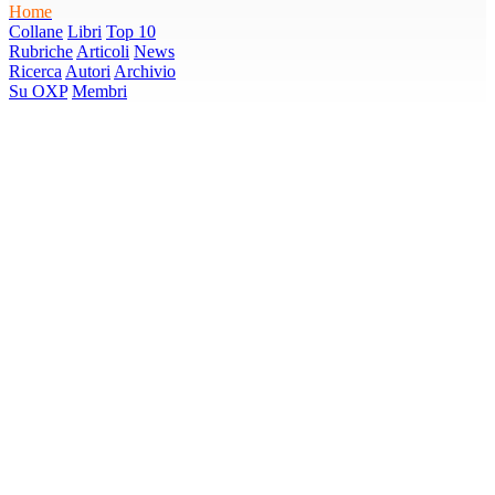
Home
Collane
Libri
Top 10
Rubriche
Articoli
News
Ricerca
Autori
Archivio
Su OXP
Membri